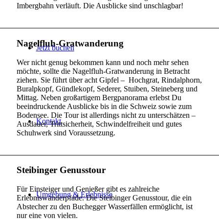
Imbergbahn verläuft. Die Ausblicke sind unschlagbar!
Nagelfluh-Gratwanderung
Jetzt buchen
Wer nicht genug bekommen kann und noch mehr sehen
möchte, sollte die Nagelfluh-Gratwanderung in Betracht
ziehen. Sie führt über acht Gipfel – Hochgrat, Rindalphorn,
Buralpkopf, Gündlekopf, Sederer, Stuiben, Steineberg und
Mittag. Neben großartigem Bergpanorama erlebst Du
beeindruckende Ausblicke bis in die Schweiz sowie zum
Bodensee. Die Tour ist allerdings nicht zu unterschätzen –
Kontakt
Ausdauer, Trittsicherheit, Schwindelfreiheit und gutes
Schuhwerk sind Voraussetzung.
Steibinger Genusstour
Für Einsteiger und Genießer gibt es zahlreiche
Umgebung & Erlebnisse
Erlebniswanderpfade. Die Steibinger Genusstour, die ein
Abstecher zu den Buchegger Wasserfällen ermöglicht, ist
nur eine von vielen.