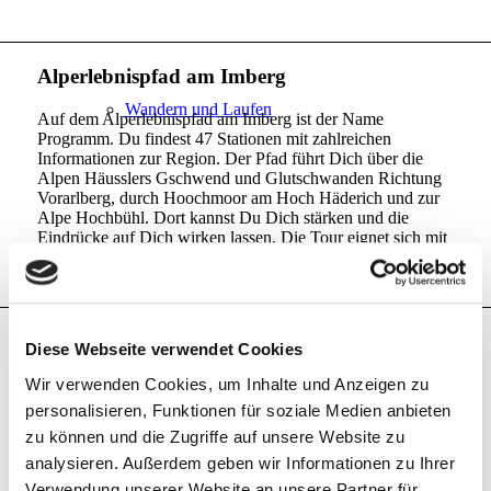
Alperlebnispfad am Imberg
Wandern und Laufen
Auf dem Alperlebnispfad am Imberg ist der Name
Programm. Du findest 47 Stationen mit zahlreichen
Informationen zur Region. Der Pfad führt Dich über die
Alpen Häusslers Gschwend und Glutschwanden Richtung
Vorarlberg, durch Hoochmoor am Hoch Häderich und zur
Alpe Hochbühl. Dort kannst Du Dich stärken und die
Eindrücke auf Dich wirken lassen. Die Tour eignet sich mit
ca. 6,5 km auch perfekt für Familien.
Allgäu erleben
Hütten entdecken
Diese Webseite verwendet Cookies
Die Drei-Hütten-Tour führt von der Siedelalpe, über die
Wir verwenden Cookies, um Inhalte und Anzeigen zu
Juget Alpe zur Alpe Schönesreuth. Auf dieser Strecke
personalisieren, Funktionen für soziale Medien anbieten
kommt mit Sicherheit kein Durst auf. Von der Siedelalpe
zu können und die Zugriffe auf unsere Website zu
Bergbahnen & Skilifte
aus, hast Du einen wunderbaren Blick auf den großen
Alpsee. Nach der schönen Aussicht gelangst Du auf
analysieren. Außerdem geben wir Informationen zu Ihrer
unterschiedlichstem Terrain – ein Waldstück, ein Hochmoor,
Verwendung unserer Website an unsere Partner für