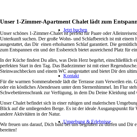
Unser 1-Zimmer-Apartment Chalet lädt zum Entspann
Jetzt buchen
Unser schönes 1-Zimmer-Chalet ist perfekt für Paare oder Alleinreisend
Unterkunft suchen. Der große Wohn- und Schlafbereich ist mit einem 
ausgestattet, das Dir einen erholsamen Schlaf garantiert. Die gemütli
zum Entspannen ein und der Essbereich bietet ausreichend Platz für ei
In der Küche findest Du alles, was Dein Herz begehrt, einschließlich 
perfekten Start in den Tag. Das Badezimmer ist mit einer Regendusche
Steinwaschbecken und einem WC ausgestattet und bietet Dir den ultim
Kontakt
Für die warmen Sommerabende lädt die Terrasse zum Verweilen ein. G
oder ein köstliches Abendessen unter dem Sternenhimmel. Im Flur steht
Schwebetürenschrank zur Verfügung, in dem Du Deine Kleidung und 
Unser Chalet befindet sich in einer ruhigen und malerischen Umgebung
Blick auf die umliegenden Berge. Es ist der ideale Ausgangspunkt fü
andere Aktivitäten in der Natur.
Umgebung & Erlebnisse
Wir freuen uns darauf, Dich bald bei uns begrüßen zu dürfen und Dir e
bereiten!