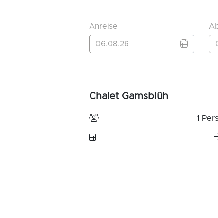
Schnee & Skiurlaub
Sommererlebnisse
Menü
Menü