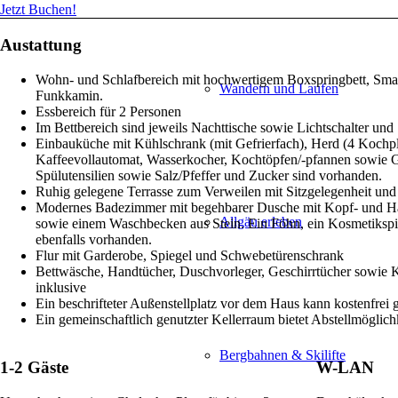
Jetzt Buchen!
Austattung
Wohn- und Schlafbereich mit hochwertigem Boxspringbett, Smar
Wandern und Laufen
Funkkamin.
Essbereich für 2 Personen
Im Bettbereich sind jeweils Nachttische sowie Lichtschalter un
Einbauküche mit Kühlschrank (mit Gefrierfach), Herd (4 Kochpl
Kaffeevollautomat, Wasserkocher, Kochtöpfen/-pfannen sowie G
Spülutensilien sowie Salz/Pfeffer und Zucker sind vorhanden.
Ruhig gelegene Terrasse zum Verweilen mit Sitzgelegenheit u
Modernes Badezimmer mit begehbarer Dusche mit Kopf- und 
Allgäu erleben
sowie einem Waschbecken aus Stein. Ein Föhn, ein Kosmetikspi
ebenfalls vorhanden.
Flur mit Garderobe, Spiegel und Schwebetürenschrank
Bettwäsche, Handtücher, Duschvorleger, Geschirrtücher sowie K
inklusive
Ein beschrifteter Außenstellplatz vor dem Haus kann kostenfrei 
Ein gemeinschaftlich genutzter Kellerraum bietet Abstellmöglichk
Bergbahnen & Skilifte
1-2 Gäste
W-LAN