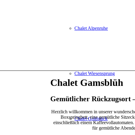
Chalet Alpenruhe
Chalet Wiesensprung
Chalet Gamsblüh
Gemütlicher Rückzugsort –
Herzlich willkommen in unserer wundersch
Boxspringbett, eine gemütliche Sitzec
Chalet Goldstück
einschließlich einem Kaffeevollautomaten
für gemütliche Abende